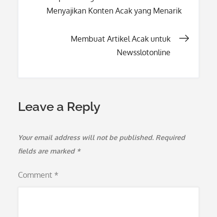
Menyajikan Konten Acak yang Menarik
navigation
Membuat Artikel Acak untuk
Newsslotonline
Leave a Reply
Your email address will not be published.
Required
fields are marked
*
Comment
*