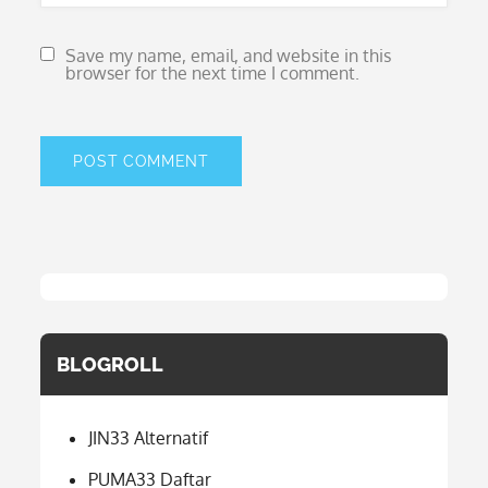
Save my name, email, and website in this
browser for the next time I comment.
BLOGROLL
JIN33 Alternatif
PUMA33 Daftar