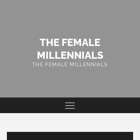
Skip
to
content
THE FEMALE
MILLENNIALS
THE FEMALE MILLENNIALS