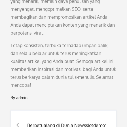
yang menarik, memilih gaya penulisan yang
menyengat, mengoptimalkan SEO, serta
membagikan dan mempromosikan artikel Anda,
Anda dapat menciptakan konten yang menarik dan
berpotensi viral.
Tetap konsisten, terbuka terhadap umpan balik,
dan selalu belajar untuk terus meningkatkan
kualitas artikel yang Anda buat. Semoga artikel ini
memberikan inspirasi dan motivasi bagi Anda untuk
terus berkarya dalam dunia tulis-menulis. Selamat
mencoba!
By
admin
Post
Berpetualang di Dunia Newsslotdemo: