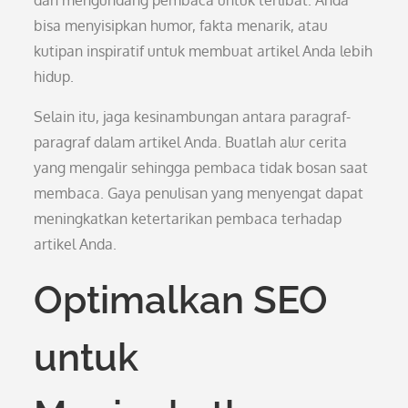
dan mengundang pembaca untuk terlibat. Anda
bisa menyisipkan humor, fakta menarik, atau
kutipan inspiratif untuk membuat artikel Anda lebih
hidup.
Selain itu, jaga kesinambungan antara paragraf-
paragraf dalam artikel Anda. Buatlah alur cerita
yang mengalir sehingga pembaca tidak bosan saat
membaca. Gaya penulisan yang menyengat dapat
meningkatkan ketertarikan pembaca terhadap
artikel Anda.
Optimalkan SEO
untuk