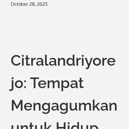
Posted
October 28, 2025
on
Citralandriyore
jo: Tempat
Mengagumkan
untuk Hidup