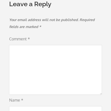
Leave a Reply
Your email address will not be published.
Required
fields are marked
*
Comment
*
Name
*