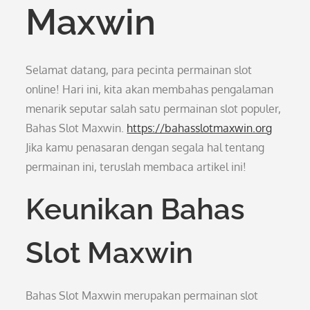
Maxwin
Selamat datang, para pecinta permainan slot
online! Hari ini, kita akan membahas pengalaman
menarik seputar salah satu permainan slot populer,
Bahas Slot Maxwin.
https://bahasslotmaxwin.org
Jika kamu penasaran dengan segala hal tentang
permainan ini, teruslah membaca artikel ini!
Keunikan Bahas
Slot Maxwin
Bahas Slot Maxwin merupakan permainan slot