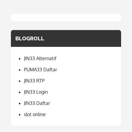
BLOGROLL
JIN33 Alternatif
PUMA33 Daftar
JIN33 RTP
JIN33 Login
JIN33 Daftar
slot online