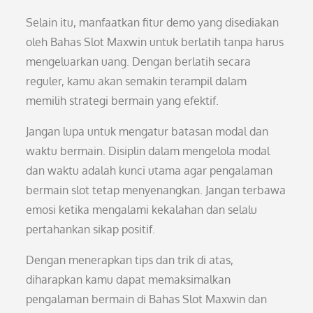
Selain itu, manfaatkan fitur demo yang disediakan
oleh Bahas Slot Maxwin untuk berlatih tanpa harus
mengeluarkan uang. Dengan berlatih secara
reguler, kamu akan semakin terampil dalam
memilih strategi bermain yang efektif.
Jangan lupa untuk mengatur batasan modal dan
waktu bermain. Disiplin dalam mengelola modal
dan waktu adalah kunci utama agar pengalaman
bermain slot tetap menyenangkan. Jangan terbawa
emosi ketika mengalami kekalahan dan selalu
pertahankan sikap positif.
Dengan menerapkan tips dan trik di atas,
diharapkan kamu dapat memaksimalkan
pengalaman bermain di Bahas Slot Maxwin dan