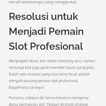
meraih kemenangan yang menggiurkan.
Resolusi untuk
Menjadi Pemain
Slot Profesional
Menjelajahi dunia slot online memang seru, namun
tentunya kita juga perlu memiliki tujuan yang jelas.
Salah satu resolusi yang bisa kamu buat adalah
menjadi seorang pemain slot profesional.
Bagaimana caranya?
Pertama, edukasi diri terus-menerus mengenai
dunia permainan slot. Pelajari strategi-strategi