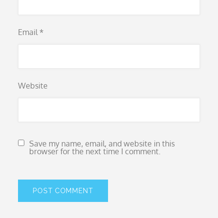
Email
*
Website
Save my name, email, and website in this
browser for the next time I comment.