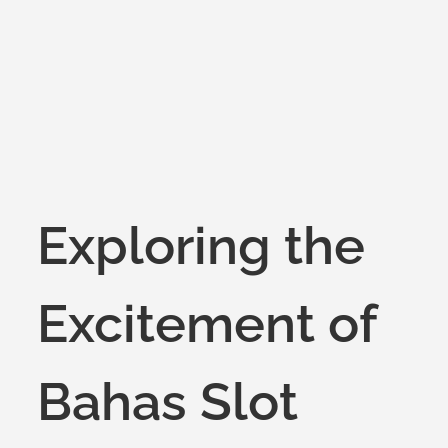
Exploring the
Excitement of
Bahas Slot