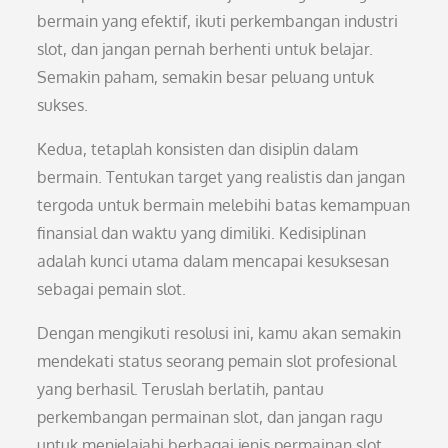
bermain yang efektif, ikuti perkembangan industri
slot, dan jangan pernah berhenti untuk belajar.
Semakin paham, semakin besar peluang untuk
sukses.
Kedua, tetaplah konsisten dan disiplin dalam
bermain. Tentukan target yang realistis dan jangan
tergoda untuk bermain melebihi batas kemampuan
finansial dan waktu yang dimiliki. Kedisiplinan
adalah kunci utama dalam mencapai kesuksesan
sebagai pemain slot.
Dengan mengikuti resolusi ini, kamu akan semakin
mendekati status seorang pemain slot profesional
yang berhasil. Teruslah berlatih, pantau
perkembangan permainan slot, dan jangan ragu
untuk menjelajahi berbagai jenis permainan slot