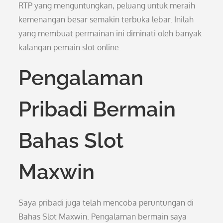
RTP yang menguntungkan, peluang untuk meraih
kemenangan besar semakin terbuka lebar. Inilah
yang membuat permainan ini diminati oleh banyak
kalangan pemain slot online.
Pengalaman
Pribadi Bermain
Bahas Slot
Maxwin
Saya pribadi juga telah mencoba peruntungan di
Bahas Slot Maxwin. Pengalaman bermain saya