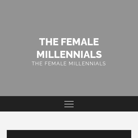
Skip
to
content
THE FEMALE
MILLENNIALS
THE FEMALE MILLENNIALS