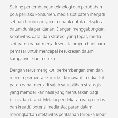
Seiring perkembangan teknologi dan perubahan
pola perilaku konsumen, media slot paten menjadi
sebuah terobosan yang menarik untuk dieksplorasi
dalam dunia periklanan. Dengan menggabungkan
kreativitas, data, dan strategi yang tepat, media
slot paten dapat menjadi senjata ampuh bagi para
pemasar untuk mencapai kesuksesan dalam
kampanye iklan mereka.
Dengan terus mengikuti perkembangan tren dan
mengimplementasikan ide-ide inovatif, media slot
paten dapat menjadi salah satu pilihan strategis
yang memberikan hasil yang memuaskan bagi
bisnis dan brand. Melalui pendekatan yang cerdas
dan kreatif, potensi media slot paten dalam
meningkatkan efektivitas periklanan terbuka lebar