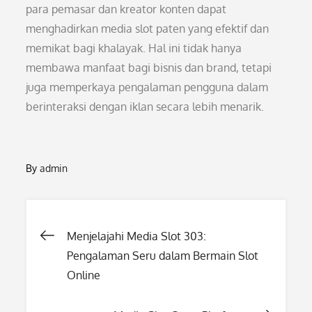
para pemasar dan kreator konten dapat
menghadirkan media slot paten yang efektif dan
memikat bagi khalayak. Hal ini tidak hanya
membawa manfaat bagi bisnis dan brand, tetapi
juga memperkaya pengalaman pengguna dalam
berinteraksi dengan iklan secara lebih menarik.
By
admin
Post
Menjelajahi Media Slot 303:
Pengalaman Seru dalam Bermain Slot
navigation
Online