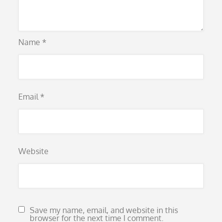
Name
*
Email
*
Website
Save my name, email, and website in this
browser for the next time I comment.