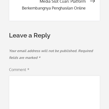
Media Slot Cuan: Platform
Berkembangnya Penghasilan Online
Leave a Reply
Your email address will not be published.
Required
fields are marked
*
Comment
*