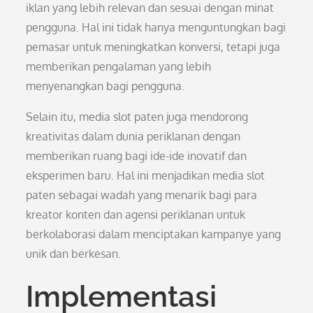
iklan yang lebih relevan dan sesuai dengan minat
pengguna. Hal ini tidak hanya menguntungkan bagi
pemasar untuk meningkatkan konversi, tetapi juga
memberikan pengalaman yang lebih
menyenangkan bagi pengguna.
Selain itu, media slot paten juga mendorong
kreativitas dalam dunia periklanan dengan
memberikan ruang bagi ide-ide inovatif dan
eksperimen baru. Hal ini menjadikan media slot
paten sebagai wadah yang menarik bagi para
kreator konten dan agensi periklanan untuk
berkolaborasi dalam menciptakan kampanye yang
unik dan berkesan.
Implementasi