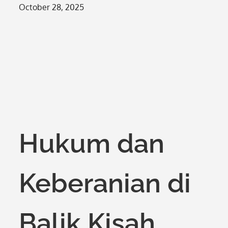
Posted
October 28, 2025
on
Hukum dan
Keberanian di
Balik Kisah