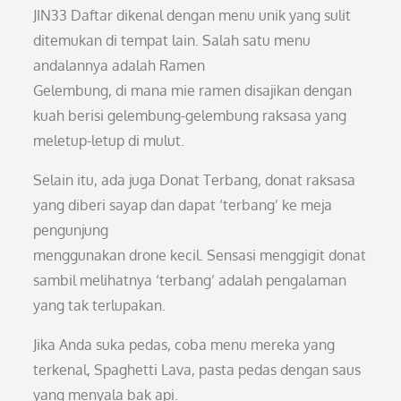
JIN33 Daftar dikenal dengan menu unik yang sulit
ditemukan di tempat lain. Salah satu menu
andalannya adalah Ramen
Gelembung, di mana mie ramen disajikan dengan
kuah berisi gelembung-gelembung raksasa yang
meletup-letup di mulut.
Selain itu, ada juga Donat Terbang, donat raksasa
yang diberi sayap dan dapat ‘terbang’ ke meja
pengunjung
menggunakan drone kecil. Sensasi menggigit donat
sambil melihatnya ‘terbang’ adalah pengalaman
yang tak terlupakan.
Jika Anda suka pedas, coba menu mereka yang
terkenal, Spaghetti Lava, pasta pedas dengan saus
yang menyala bak api.