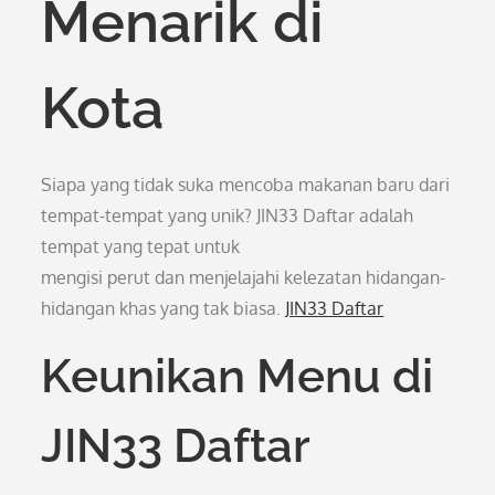
Menarik di
Kota
Siapa yang tidak suka mencoba makanan baru dari
tempat-tempat yang unik? JIN33 Daftar adalah
tempat yang tepat untuk
mengisi perut dan menjelajahi kelezatan hidangan-
hidangan khas yang tak biasa.
JIN33 Daftar
Keunikan Menu di
JIN33 Daftar