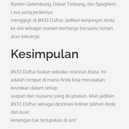
Ramen Gelembung, Donat Terbang, dan Spaghetti
Lava yang pedasnya
menggigit di JIN33 Daftar. Jadikan kunjungan Anda
ke sini sebagai momen berharga bersama teman
atau keluarga.
Kesimpulan
JIN33 Daftar bukan sekadar restoran biasa. Ini
adalah tempat di mana Anda bisa merasakan
keunikan dalam setiap
suapan dan suasana yang diciptakan. Mari jadikan
JIN33 Daftar sebagai destinasi kuliner pilihan Anda
dan buat
kenangan tak terlupakan di sini!