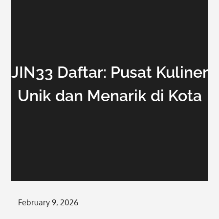
JIN33 Daftar: Pusat Kuliner
Unik dan Menarik di Kota
Posted
February 9, 2026
on