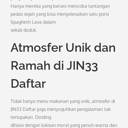
Hanya mereka yang berani mencoba tantangan
pedas sejati yang bisa menyelesaikan satu porsi
Spaghetti Lava dalam
sekali duduk.
Atmosfer Unik dan
Ramah di JIN33
Daftar
Tidak hanya menu makanan yang unik, atmosfer di
JIN33 Daftar juga menyuguhkan pengalaman tak
terlupakan. Dinding
dihiasi dengan lukisan mural yang penuh warna dan