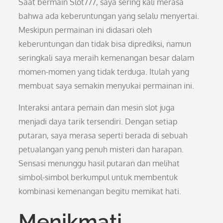
Saat bermain Slot777, saya sering kali merasa
bahwa ada keberuntungan yang selalu menyertai.
Meskipun permainan ini didasari oleh
keberuntungan dan tidak bisa diprediksi, namun
seringkali saya meraih kemenangan besar dalam
momen-momen yang tidak terduga. Itulah yang
membuat saya semakin menyukai permainan ini.
Interaksi antara pemain dan mesin slot juga
menjadi daya tarik tersendiri. Dengan setiap
putaran, saya merasa seperti berada di sebuah
petualangan yang penuh misteri dan harapan.
Sensasi menunggu hasil putaran dan melihat
simbol-simbol berkumpul untuk membentuk
kombinasi kemenangan begitu memikat hati.
Menikmati