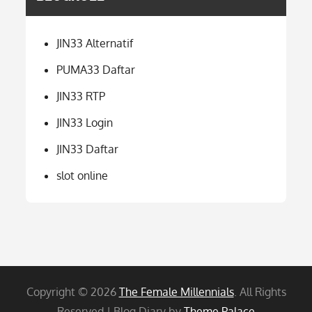
JIN33 Alternatif
PUMA33 Daftar
JIN33 RTP
JIN33 Login
JIN33 Daftar
slot online
Copyright © 2026
The Female Millennials
. All Rights
Reserved | Blog Diary by
Theme Palace