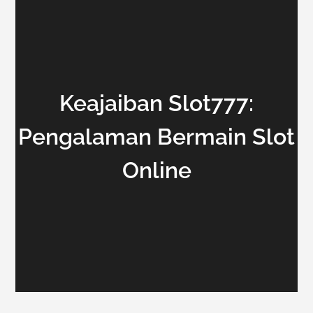
Keajaiban Slot777:
Pengalaman Bermain Slot
Online