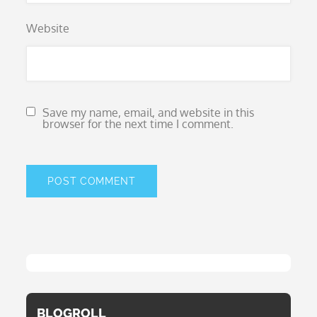
Website
Save my name, email, and website in this
browser for the next time I comment.
BLOGROLL