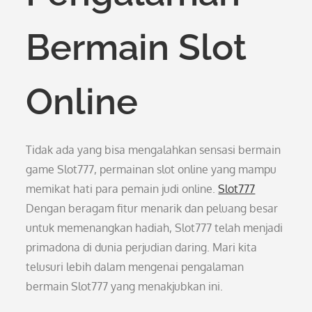
Bermain Slot
Online
Tidak ada yang bisa mengalahkan sensasi bermain
game Slot777, permainan slot online yang mampu
memikat hati para pemain judi online.
Slot777
Dengan beragam fitur menarik dan peluang besar
untuk memenangkan hadiah, Slot777 telah menjadi
primadona di dunia perjudian daring. Mari kita
telusuri lebih dalam mengenai pengalaman
bermain Slot777 yang menakjubkan ini.