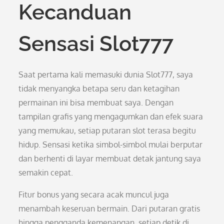
Kecanduan
Sensasi Slot777
Saat pertama kali memasuki dunia Slot777, saya
tidak menyangka betapa seru dan ketagihan
permainan ini bisa membuat saya. Dengan
tampilan grafis yang mengagumkan dan efek suara
yang memukau, setiap putaran slot terasa begitu
hidup. Sensasi ketika simbol-simbol mulai berputar
dan berhenti di layar membuat detak jantung saya
semakin cepat.
Fitur bonus yang secara acak muncul juga
menambah keseruan bermain. Dari putaran gratis
hingga pengganda kemenangan, setiap detik di