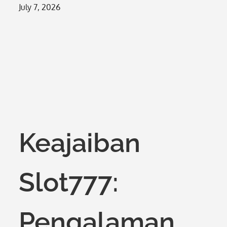
Posted
July 7, 2026
on
Keajaiban
Slot777:
Pengalaman