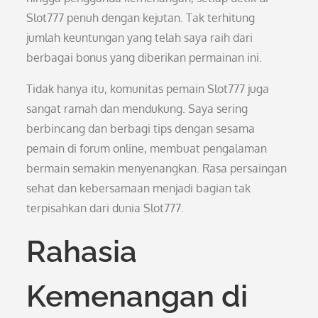
Slot777 penuh dengan kejutan. Tak terhitung
jumlah keuntungan yang telah saya raih dari
berbagai bonus yang diberikan permainan ini.
Tidak hanya itu, komunitas pemain Slot777 juga
sangat ramah dan mendukung. Saya sering
berbincang dan berbagi tips dengan sesama
pemain di forum online, membuat pengalaman
bermain semakin menyenangkan. Rasa persaingan
sehat dan kebersamaan menjadi bagian tak
terpisahkan dari dunia Slot777.
Rahasia
Kemenangan di