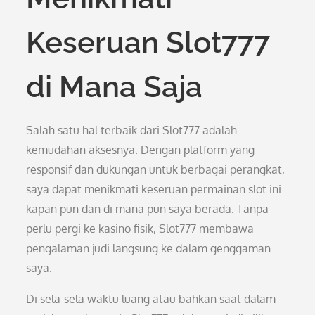
Keseruan Slot777
di Mana Saja
Salah satu hal terbaik dari Slot777 adalah
kemudahan aksesnya. Dengan platform yang
responsif dan dukungan untuk berbagai perangkat,
saya dapat menikmati keseruan permainan slot ini
kapan pun dan di mana pun saya berada. Tanpa
perlu pergi ke kasino fisik, Slot777 membawa
pengalaman judi langsung ke dalam genggaman
saya.
Di sela-sela waktu luang atau bahkan saat dalam