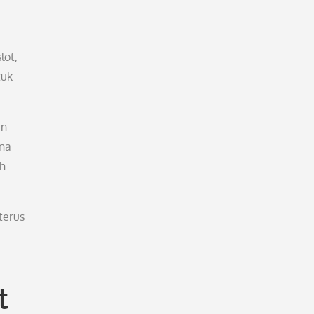
lot,
tuk
an
ena
ih
terus
t