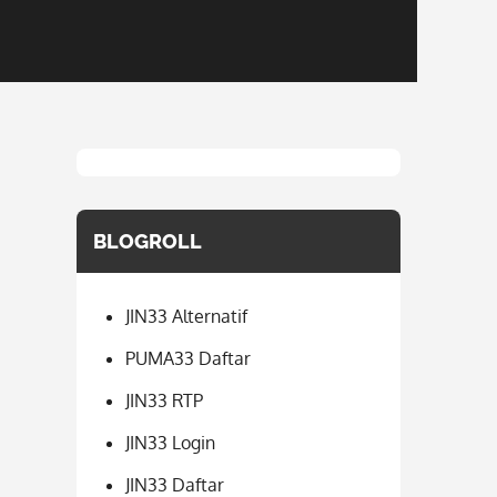
BLOGROLL
JIN33 Alternatif
PUMA33 Daftar
JIN33 RTP
JIN33 Login
JIN33 Daftar