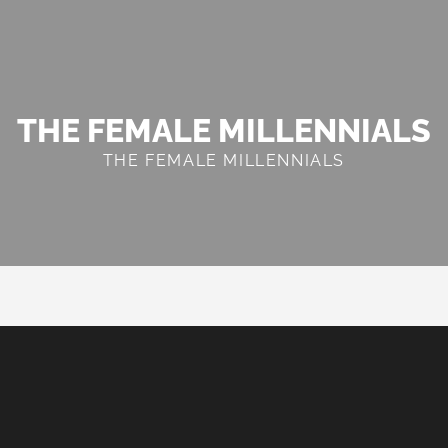
THE FEMALE MILLENNIALS
THE FEMALE MILLENNIALS