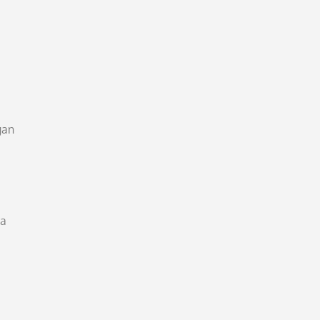
gan
wa