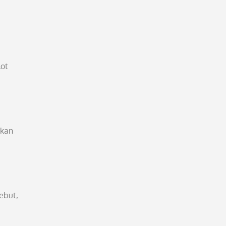
lot
rkan
ebut,