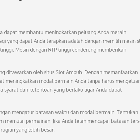
juga dapat membantu meningkatkan peluang Anda meraih
tegi yang dapat Anda terapkan adalah dengan memilih mesin s
g tinggi. Mesin dengan RTP tinggi cenderung memberikan
yang ditawarkan oleh situs Slot Ampuh. Dengan memanfaatkan
dapat meningkatkan modal bermain Anda tanpa harus mengelua
 syarat dan ketentuan yang berlaku agar Anda dapat
dengan mengatur batasan waktu dan modal bermain. Tentukan
 memulai permainan. Jika Anda telah mencapai batasan ters
rugian yang lebih besar.