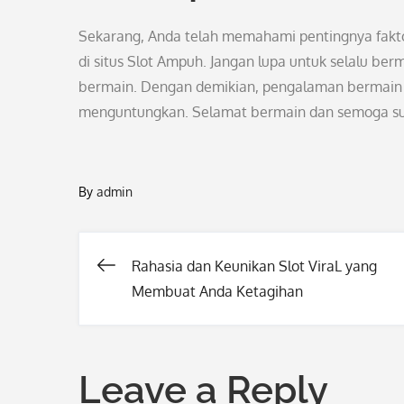
Sekarang, Anda telah memahami pentingnya fakt
di situs Slot Ampuh. Jangan lupa untuk selalu b
bermain. Dengan demikian, pengalaman bermain 
menguntungkan. Selamat bermain dan semoga su
By
admin
Rahasia dan Keunikan Slot ViraL yang
Post
Membuat Anda Ketagihan
navigation
Leave a Reply