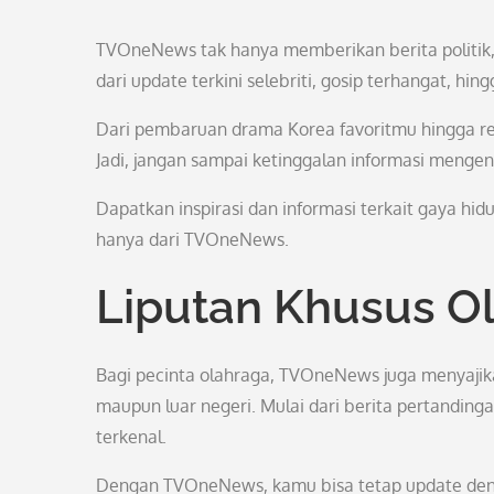
TVOneNews tak hanya memberikan berita politik, 
dari update terkini selebriti, gosip terhangat, hin
Dari pembaruan drama Korea favoritmu hingga 
Jadi, jangan sampai ketinggalan informasi mengena
Dapatkan inspirasi dan informasi terkait gaya 
hanya dari TVOneNews.
Liputan Khusus O
Bagi pecinta olahraga, TVOneNews juga menyajika
maupun luar negeri. Mulai dari berita pertandingan
terkenal.
Dengan TVOneNews, kamu bisa tetap update dengan