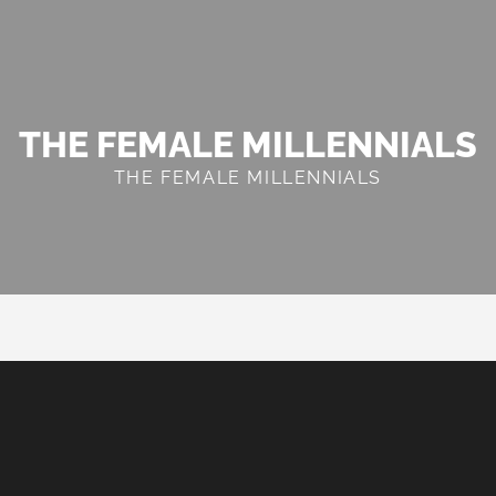
THE FEMALE MILLENNIALS
THE FEMALE MILLENNIALS