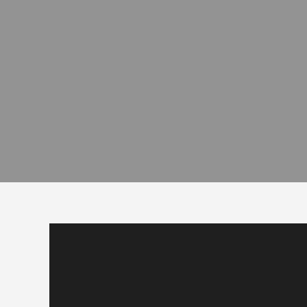
Skip
to
content