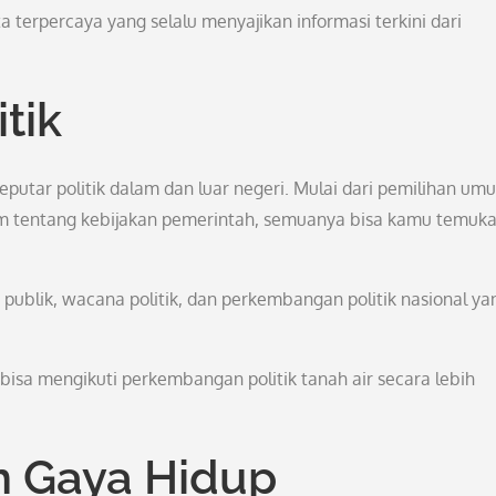
 terpercaya yang selalu menyajikan informasi terkini dari
tik
putar politik dalam dan luar negeri. Mulai dari pemilihan um
alam tentang kebijakan pemerintah, semuanya bisa kamu temuka
 publik, wacana politik, dan perkembangan politik nasional ya
isa mengikuti perkembangan politik tanah air secara lebih
n Gaya Hidup