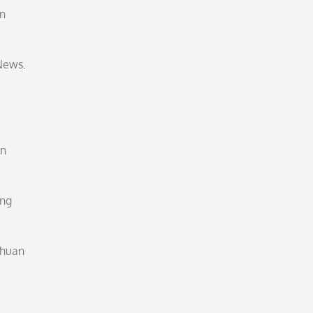
an
News.
an
ang
ahuan