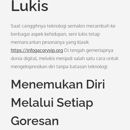
Lukis
Saat canggihnya teknologi semakin merambah ke
berbagai aspek kehidupan, seni lukis tetap
memancarkan pesonanya yang klasik.
https://infogacorvvip.org
Di tengah gemerlapnya
dunia digital, melukis menjadi salah satu cara untuk
mengekspresikan diri tanpa batasan teknologi.
Menemukan Diri
Melalui Setiap
Goresan