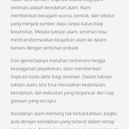
seniman adalah keindahan alam. Alam
memberikan beragam warna, bentuk, dan tekstur
yang menjadi sumber daya tanpa batas bagi
kreativitas. Melalui lukisan alam, seniman bisa
mentransformasikan keajaiban alam ke dalam
kanvas dengan sentuhan pribadi.
Dari gemerlapnya matahari terbenam hingga
keanggunan pepohonan, alam memberikan
inspirasi tiada akhir bagi seniman. Dalam lukisan-
lukisan alam, kita bisa merasakan kedamaian,
keindahan, dan kekuatan yang terpancar dari tiap
goresan yang tercipta.
Keindahan alam memang tak terbantahkan, begitu
pula dengan keindahan yang tersirat dalam setiap