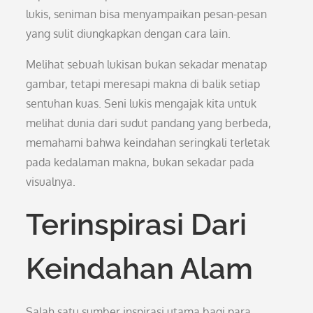
lukis, seniman bisa menyampaikan pesan-pesan
yang sulit diungkapkan dengan cara lain.
Melihat sebuah lukisan bukan sekadar menatap
gambar, tetapi meresapi makna di balik setiap
sentuhan kuas. Seni lukis mengajak kita untuk
melihat dunia dari sudut pandang yang berbeda,
memahami bahwa keindahan seringkali terletak
pada kedalaman makna, bukan sekadar pada
visualnya.
Terinspirasi Dari
Keindahan Alam
Salah satu sumber inspirasi utama bagi para