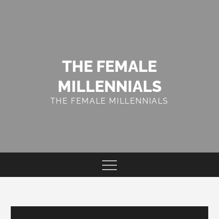
Skip
to
content
THE FEMALE
MILLENNIALS
THE FEMALE MILLENNIALS