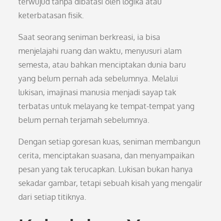
terwujud tanpa dibatasi oleh logika atau
keterbatasan fisik.
Saat seorang seniman berkreasi, ia bisa
menjelajahi ruang dan waktu, menyusuri alam
semesta, atau bahkan menciptakan dunia baru
yang belum pernah ada sebelumnya. Melalui
lukisan, imajinasi manusia menjadi sayap tak
terbatas untuk melayang ke tempat-tempat yang
belum pernah terjamah sebelumnya.
Dengan setiap goresan kuas, seniman membangun
cerita, menciptakan suasana, dan menyampaikan
pesan yang tak terucapkan. Lukisan bukan hanya
sekadar gambar, tetapi sebuah kisah yang mengalir
dari setiap titiknya.