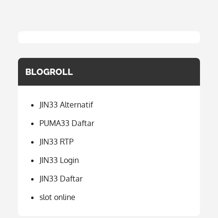
BLOGROLL
JIN33 Alternatif
PUMA33 Daftar
JIN33 RTP
JIN33 Login
JIN33 Daftar
slot online