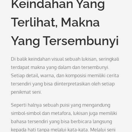
Keindahan Yang
Terlihat, Makna
Yang Tersembunyi
Di balik keindahan visual sebuah lukisan, seringkali
terdapat makna yang dalam dan tersembunyi.
Setiap detail, warna, dan komposisi memiliki cerita
tersendiri yang bisa diinterpretasikan oleh setiap
penikmat seni.
Seperti halnya sebuah puisi yang mengandung
simbol-simbol dan metafora, lukisan juga memiliki
bahasa tersendiri yang bisa berbicara langsung
kepada hati tanpa melalui kata-kata. Melalui seni