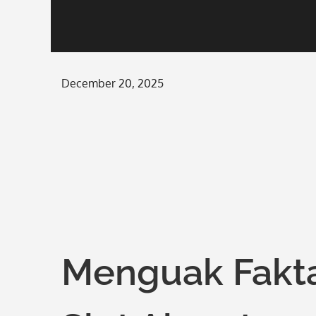
Posted
December 20, 2025
on
Menguak Fakta