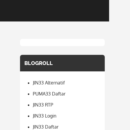
BLOGROLL
JIN33 Alternatif
PUMA33 Daftar
JIN33 RTP
JIN33 Login
JIN33 Daftar