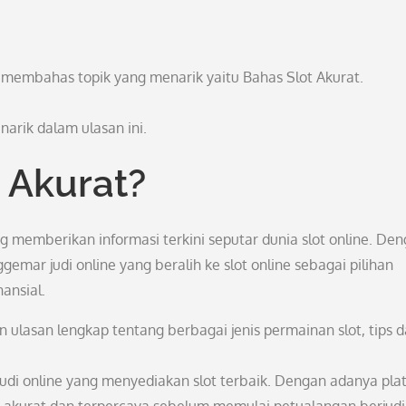
n membahas topik yang menarik yaitu Bahas Slot Akurat.
arik dalam ulasan ini.
t Akurat?
 memberikan informasi terkini seputar dunia slot online. De
mar judi online yang beralih ke slot online sebagai pilihan
ansial.
ulasan lengkap tentang berbagai jenis permainan slot, tips 
judi online yang menyediakan slot terbaik. Dengan adanya pla