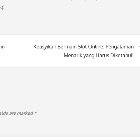
g!
in
Keasyikan Bermain Slot Online: Pengalaman
Menarik yang Harus Diketahui!
ields are marked
*