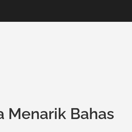
 Menarik Bahas