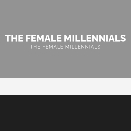
THE FEMALE MILLENNIALS
THE FEMALE MILLENNIALS