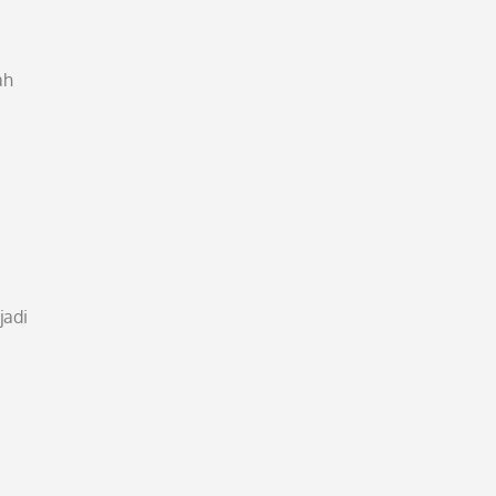
ah
jadi