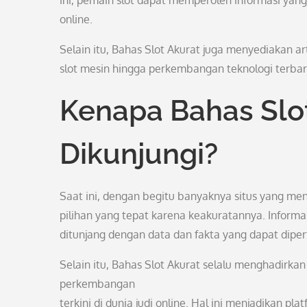
ini, pemain slot dapat memperoleh informasi yan
online.
Selain itu, Bahas Slot Akurat juga menyediakan arti
slot mesin hingga perkembangan teknologi terbar
Kenapa Bahas Slo
Dikunjungi?
Saat ini, dengan begitu banyaknya situs yang men
pilihan yang tepat karena keakuratannya. Informas
ditunjang dengan data dan fakta yang dapat dip
Selain itu, Bahas Slot Akurat selalu menghadirka
perkembangan
terkini di dunia judi online. Hal ini menjadikan p