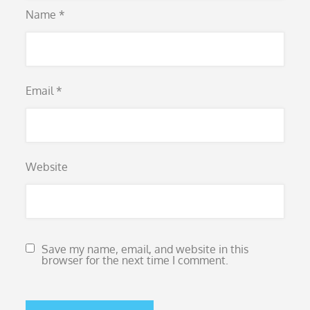
Name
*
Email
*
Website
Save my name, email, and website in this
browser for the next time I comment.