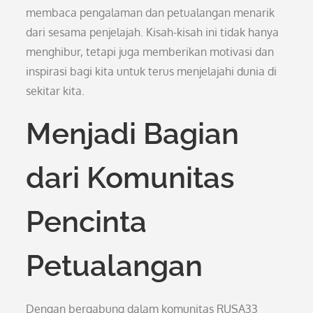
membaca pengalaman dan petualangan menarik
dari sesama penjelajah. Kisah-kisah ini tidak hanya
menghibur, tetapi juga memberikan motivasi dan
inspirasi bagi kita untuk terus menjelajahi dunia di
sekitar kita.
Menjadi Bagian
dari Komunitas
Pencinta
Petualangan
Dengan bergabung dalam komunitas RUSA33