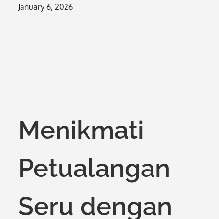
Posted
January 6, 2026
on
Menikmati
Petualangan
Seru dengan