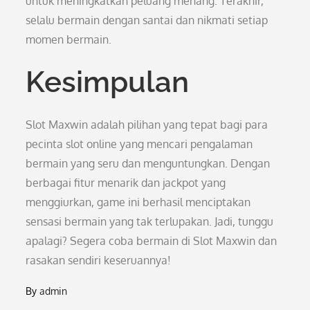
untuk meningkatkan peluang menang. Terakhir,
selalu bermain dengan santai dan nikmati setiap
momen bermain.
Kesimpulan
Slot Maxwin adalah pilihan yang tepat bagi para
pecinta slot online yang mencari pengalaman
bermain yang seru dan menguntungkan. Dengan
berbagai fitur menarik dan jackpot yang
menggiurkan, game ini berhasil menciptakan
sensasi bermain yang tak terlupakan. Jadi, tunggu
apalagi? Segera coba bermain di Slot Maxwin dan
rasakan sendiri keseruannya!
By
admin