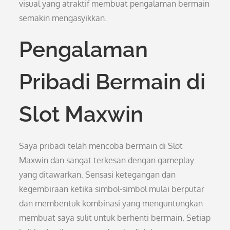
visual yang atraktif membuat pengalaman bermain
semakin mengasyikkan.
Pengalaman
Pribadi Bermain di
Slot Maxwin
Saya pribadi telah mencoba bermain di Slot
Maxwin dan sangat terkesan dengan gameplay
yang ditawarkan. Sensasi ketegangan dan
kegembiraan ketika simbol-simbol mulai berputar
dan membentuk kombinasi yang menguntungkan
membuat saya sulit untuk berhenti bermain. Setiap