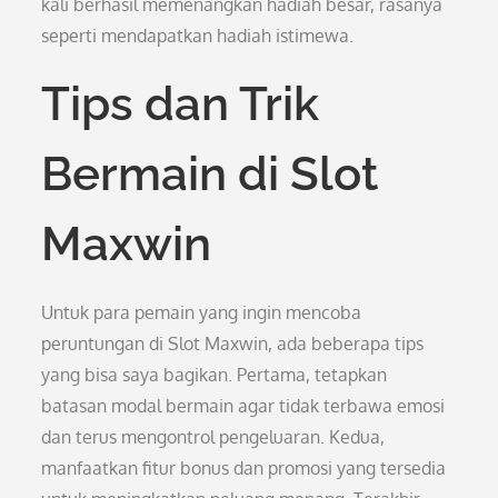
kali berhasil memenangkan hadiah besar, rasanya
seperti mendapatkan hadiah istimewa.
Tips dan Trik
Bermain di Slot
Maxwin
Untuk para pemain yang ingin mencoba
peruntungan di Slot Maxwin, ada beberapa tips
yang bisa saya bagikan. Pertama, tetapkan
batasan modal bermain agar tidak terbawa emosi
dan terus mengontrol pengeluaran. Kedua,
manfaatkan fitur bonus dan promosi yang tersedia