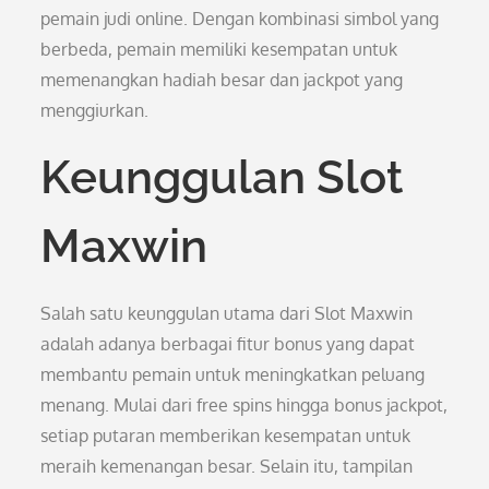
pemain judi online. Dengan kombinasi simbol yang
berbeda, pemain memiliki kesempatan untuk
memenangkan hadiah besar dan jackpot yang
menggiurkan.
Keunggulan Slot
Maxwin
Salah satu keunggulan utama dari Slot Maxwin
adalah adanya berbagai fitur bonus yang dapat
membantu pemain untuk meningkatkan peluang
menang. Mulai dari free spins hingga bonus jackpot,
setiap putaran memberikan kesempatan untuk
meraih kemenangan besar. Selain itu, tampilan