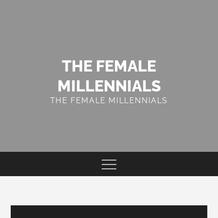
Skip
to
content
THE FEMALE
MILLENNIALS
THE FEMALE MILLENNIALS