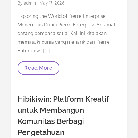
Posted
By
admin
May 17, 2026
Sini
on
Exploring the World of Pierre Enterprise
Menembus Dunia Pierre Enterprise Selamat
datang pembaca setia! Kali ini kita akan
memasuki dunia yang menarik dari Pierre
Enterprise. […]
Menembus
Read More
Dunia
Pierre
Enterprise
Hibikiwin: Platform Kreatif
untuk Membangun
Komunitas Berbagi
Pengetahuan