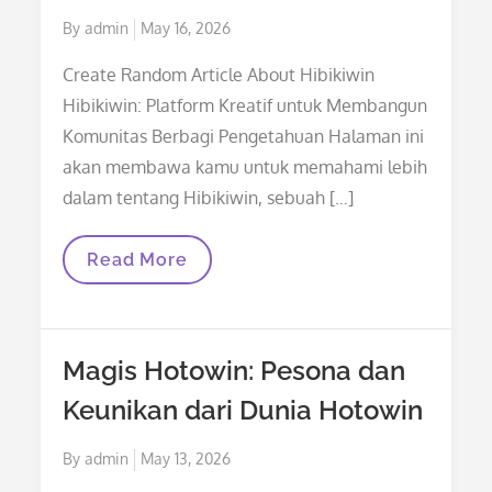
Posted
By
admin
May 16, 2026
on
Create Random Article About Hibikiwin
Hibikiwin: Platform Kreatif untuk Membangun
Komunitas Berbagi Pengetahuan Halaman ini
akan membawa kamu untuk memahami lebih
dalam tentang Hibikiwin, sebuah […]
Hibikiwin:
Read More
Platform
Kreatif
Untuk
Membangun
Komunitas
Magis Hotowin: Pesona dan
Berbagi
Pengetahuan
Keunikan dari Dunia Hotowin
Posted
By
admin
May 13, 2026
on