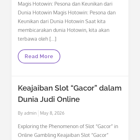
Magis Hotowin: Pesona dan Keunikan dari
Dunia Hotowin Magis Hotowin: Pesona dan
Keunikan dari Dunia Hotowin Saat kita
membicarakan dunia Hotowin, kita akan
terbawa oleh […]
Magis
Read More
Hotowin:
Pesona
Dan
Keunikan
Dari
Keajaiban Slot “Gacor” dalam
Dunia
Hotowin
Dunia Judi Online
Posted
By
admin
May 8, 2026
on
Exploring the Phenomenon of Slot “Gacor” in
Online Gambling Keajaiban Slot “Gacor”