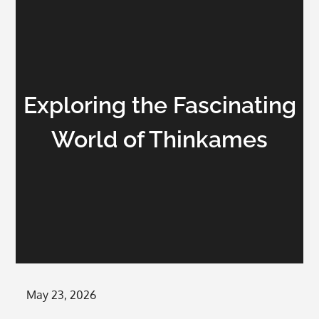
Exploring the Fascinating
World of Thinkames
Posted
May 23, 2026
on